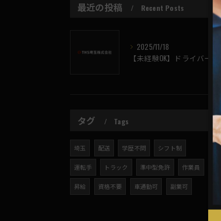
最近の投稿
Recent Posts
2025/11/18
【未経験OK】ドライバーの求人募集しております。
タグ
Tags
埼玉
配送
学歴不問
シフト制
運転手
トラック
準中型免許
作業員
昇給
資格不要
車通勤可
副業可