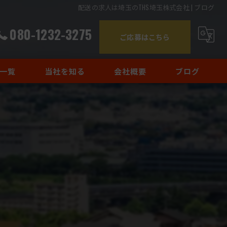
配送の求人は埼玉のTHS埼玉株式会社 | ブログ
080-1232-3275
ご応募はこちら
一覧
当社を知る
会社概要
ブログ
正社員
コラム
転職
バイト
未経験
ドライバー