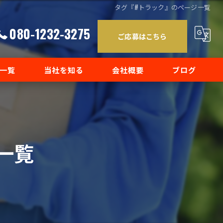
タグ『#トラック』のページ一覧
080-1232-3275
ご応募はこちら
一覧
当社を知る
会社概要
ブログ
正社員
コラム
転職
一覧
バイト
未経験
ドライバー