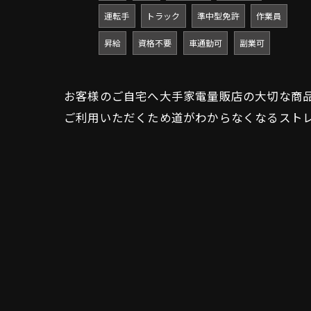
運転手
トラック
準中型免許
作業員
昇給
資格不要
車通勤可
副業可
お客様のご自宅へ大手家電量販店の大切な商
ご利用いただくため道がわからなくなるスト