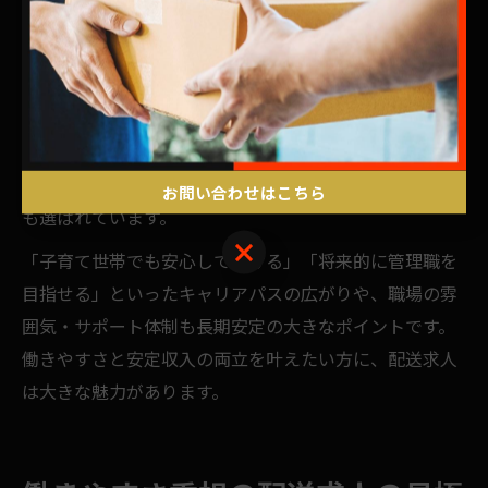
に左右されにくい点にあります。特に自動車を活かした
配送業務は、日常生活に不可欠な商品やサービスを支え
る役割があり、継続的な需要が見込まれます。
さらに、埼玉県上尾市の求人では、正社員登用や社会保
険完備、退職金制度など、将来を見据えた福利厚生が充
実している職場も多く、家族を持つ方や安定志向の方に
お問い合わせはこちら
も選ばれています。
お問い合わせはこちら
「子育て世帯でも安心して働ける」「将来的に管理職を
目指せる」といったキャリアパスの広がりや、職場の雰
囲気・サポート体制も長期安定の大きなポイントです。
働きやすさと安定収入の両立を叶えたい方に、配送求人
は大きな魅力があります。