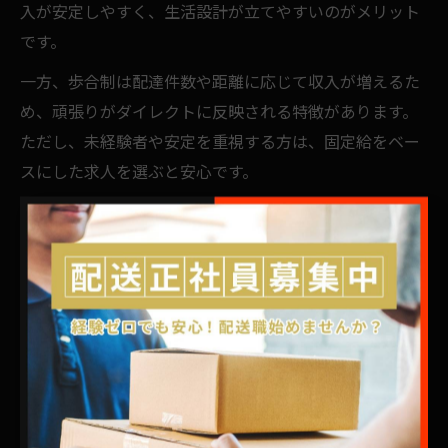
入が安定しやすく、生活設計が立てやすいのがメリット
です。
一方、歩合制は配達件数や距離に応じて収入が増えるた
め、頑張りがダイレクトに反映される特徴があります。
ただし、未経験者や安定を重視する方は、固定給をベー
スにした求人を選ぶと安心です。
選び方のポイントは、自分の働き方や希望収入に合った
給与体系を選ぶことと、手当や昇給制度が明確に記載さ
れているか確認することです。面接時には、残業代や休
日手当の有無、賞与実績なども必ずチェックしましょ
う。
長期安定を実現する配送求人の魅力
配送 求人で長期安定を実現する魅力は、景気や社会情勢