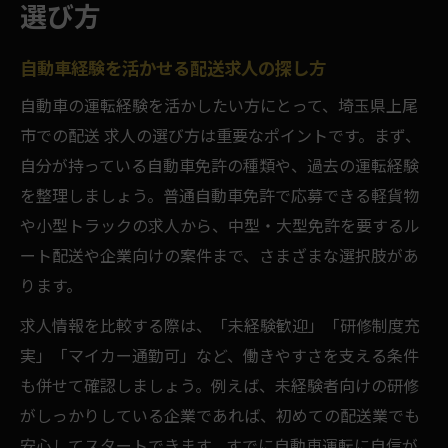
選び方
配送求人で安定収入を得るための条件
自動車配送求人が安定収入に強い理由
自動車経験を活かせる配送求人の探し方
未経験から配送求人で収入アップを狙う方
自動車の運転経験を活かしたい方にとって、埼玉県上尾
法
市での配送 求人の選び方は重要なポイントです。まず、
配送求人の給与体系と選び方のポイント
自分が持っている自動車免許の種類や、過去の運転経験
長期安定を実現する配送求人の魅力
を整理しましょう。普通自動車免許で応募できる軽貨物
働きやすさ重視の配送求人の見極め術
や小型トラックの求人から、中型・大型免許を要するル
ート配送や企業向けの案件まで、さまざまな選択肢があ
働きやすさで選ぶ配送求人のポイント
ります。
自動車を活かせる配送求人の労働環境とは
配送求人で重視したい通勤や休暇条件
求人情報を比較する際は、「未経験歓迎」「研修制度充
実」「マイカー通勤可」など、働きやすさを支える条件
福利厚生が充実した配送求人の特徴
も併せて確認しましょう。例えば、未経験者向けの研修
柔軟なシフト制が魅力の配送求人とは
がしっかりしている企業であれば、初めての配送業でも
未経験から始める配送求人の魅力とは
安心してスタートできます。すでに自動車運転に自信が