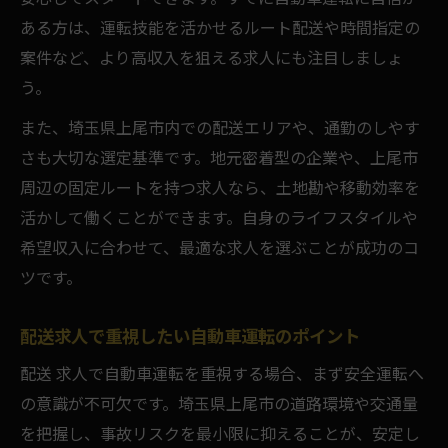
未経験歓迎の配送求人が選ばれる理由
ある方は、運転技能を活かせるルート配送や時間指定の
自動車活用で未経験から成長できる配送求
案件など、より高収入を狙える求人にも注目しましょ
人
う。
未経験者向け配送求人の研修制度をチェッ
また、埼玉県上尾市内での配送エリアや、通勤のしやす
ク
さも大切な選定基準です。地元密着型の企業や、上尾市
配送求人で未経験から正社員になれるポイ
周辺の固定ルートを持つ求人なら、土地勘や移動効率を
ント
活かして働くことができます。自身のライフスタイルや
自動車運転に自信がなくても始められる配
希望収入に合わせて、最適な求人を選ぶことが成功のコ
送求人
ツです。
家族との時間も守れる配送求人の実態
配送求人で重視したい自動車運転のポイント
家族時間を確保しやすい配送求人の特徴
自動車配送求人で叶えるワークライフバラ
配送 求人で自動車運転を重視する場合、まず安全運転へ
ンス
の意識が不可欠です。埼玉県上尾市の道路環境や交通量
を把握し、事故リスクを最小限に抑えることが、安定し
休日や勤務時間に柔軟な配送求人の選び方