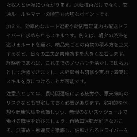
た収入と信頼につながります。運転技術だけでなく、交
子育て世代にも人気の配送求人とは
通ルールやマナーの順守も大切なポイントです。
家族の理解を得やすい配送求人の条件
加えて、効率的なルート選択や時間管理能力も配送ドラ
配送求人で叶える理想のキャリアパス
イバーに求められるスキルです。例えば、朝夕の渋滞を
配送求人でキャリアアップを目指す方法
避けるルートを選ぶ、納品先ごとの荷物の積み方を工夫
自動車経験を活かした配送求人の将来性
するなど、日々の工夫が業務効率を大きく左右します。
長く働ける配送求人のキャリア構築ポイン
経験者であれば、これまでのノウハウを活かして即戦力
ト
として活躍できますし、未経験者も研修や実地で着実に
配送求人で資格取得やスキルアップを実現
スキルを身につけることが可能です。
未経験から管理職を目指せる配送求人の魅
注意点としては、長時間運転による疲労や、悪天候時の
力
リスクなども想定しておく必要があります。定期的な休
憩や健康管理を意識しつつ、無理のないスケジュールで
働ける職場を選びましょう。自動車運転が好きな方こ
そ、無事故・無違反を徹底し、信頼されるドライバーを