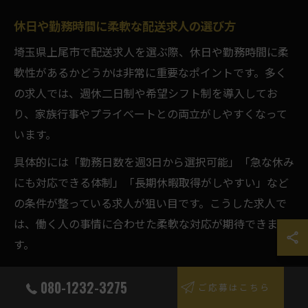
休日や勤務時間に柔軟な配送求人の選び方
埼玉県上尾市で配送求人を選ぶ際、休日や勤務時間に柔
軟性があるかどうかは非常に重要なポイントです。多く
の求人では、週休二日制や希望シフト制を導入してお
り、家族行事やプライベートとの両立がしやすくなって
います。
具体的には「勤務日数を週3日から選択可能」「急な休み
にも対応できる体制」「長期休暇取得がしやすい」など
の条件が整っている求人が狙い目です。こうした求人で
は、働く人の事情に合わせた柔軟な対応が期待できま
す。
求人を比較する際は、実際の勤務時間や休日日数を事前
080-1232-3275
ご応募はこちら
に確認し、面接時に「希望シフトの通りやすさ」や「急