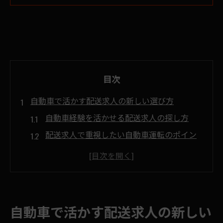
目次
自動車で活かす配送求人の新しい選び方
自動車経験を活かせる配送求人の探し方
配送求人で重視したい自動車運転のポイン
ト
埼玉県上尾市で注目の配送求人の特徴
自分に合う配送求人の選び方と比較のコツ
自動車免許が役立つ配送求人の最新事情
自動車で活かす配送求人の新しい
安定収入を目指すなら配送求人が有利